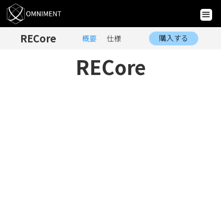
RECore
購入する
概要
仕様
RECore