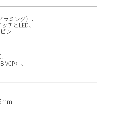
ログラミング）、
ッチとLED、
Oピン
C、
B VCP）、
.5mm