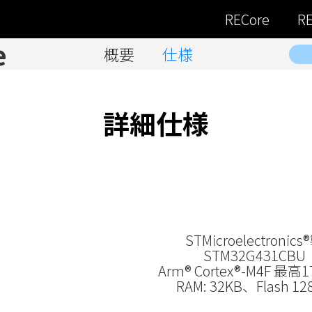
RECore
RE
e
概要
仕様
詳細仕様
STMicroelectronics
STM32G431CBU
Arm® Cortex®-M4F 最高1
RAM: 32KB、Flash 12