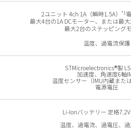
*1
2ユニット 4ch 1A（瞬時1.5A）
最大4台の1A DCモーター、または最大2
最大2台のステッピング
温度、過電流保護
STMicroelectronics®製 L
加速度、角速度6軸I
温度センサー（IMU内蔵または
電源電圧
Li-Ionバッテリー 定格7.2V 
温度、過電流、過電圧、過