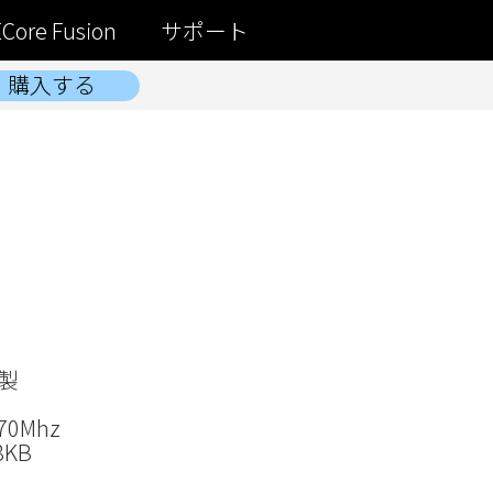
Core Fusion
サポート
購入する
®製
70Mhz
8KB