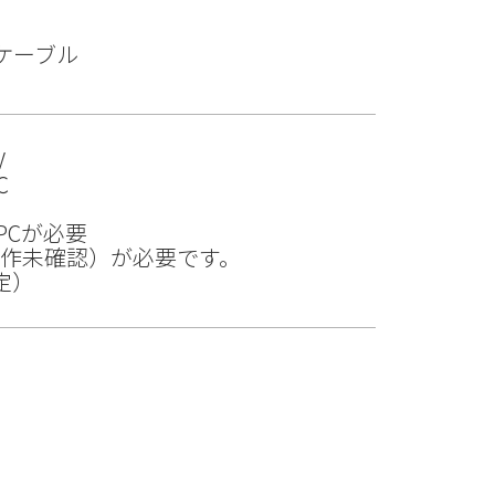
e-Cケーブル
V
℃
PCが必要
Macは動作未確認）が必要です。
定）