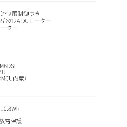
電流制限制御つき
台の2A DCモーター
モーター
SM6DSL
MU
MCU内蔵）
10.8Wh
放電保護